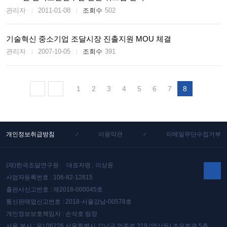
관리자
2011-01-08
502
기술혁신 중소기업 조달시장 진출지원 MOU 체결
관리자
2007-10-05
391
처음페이지로
이전페이지로
1
2
3
4
5
6
7
8
가기
가기
개인정보취급방침
이용약관
이메일무단수집거부
|
|
(재)한국조달연구원
대표자명 : 이상윤
사업자등록번호 : 106-82-12815
위로
출판사신고번호 : 제2018-000045호
통신판매업신고번호 : 2018-서울강남-00578호
개인정보보호책임자 : 손석호 팀장
서울 본사 : 우) 06226 서울특별시 강남구 언주로 319 (역삼동) 조우회관 5층,