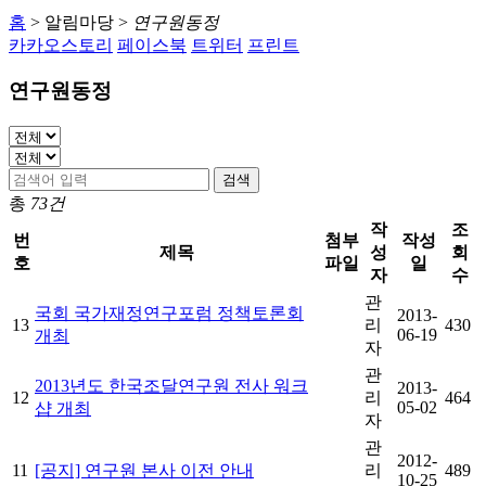
홈
>
알림마당
>
연구원동정
카카오스토리
페이스북
트위터
프린트
연구원동정
검색
총
73건
작
조
번
첨부
작성
제목
성
회
호
파일
일
자
수
관
국회 국가재정연구포럼 정책토론회
2013-
13
리
430
06-19
개최
자
관
2013년도 한국조달연구원 전사 워크
2013-
12
리
464
05-02
샵 개최
자
관
2012-
11
[공지] 연구원 본사 이전 안내
리
489
10-25