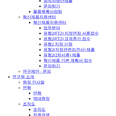
참석자명단제출
문의하기
물품목록사업팀
혁신제품지원센터
혁신제품지원센터
업무분야
유형2(FT2) 지정연장 서류접수
유형2(FT2) 규격추가 접수
유형2 지정 신청
유형2(지정관련의견서) 제출
유형2(2차서류) 제출
혁신제품 기본 계획서 접수
문의하기
연구제안 · 문의
연구원 소개
원장 인사말
연혁
연혁
역대원장
조직도
조직도
직원검색