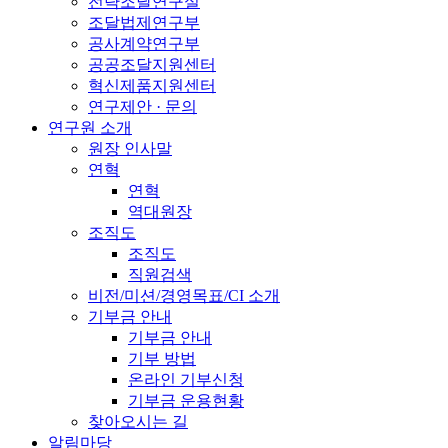
전략조달연구실
조달법제연구부
공사계약연구부
공공조달지원센터
혁신제품지원센터
연구제안 · 문의
연구원 소개
원장 인사말
연혁
연혁
역대원장
조직도
조직도
직원검색
비전/미션/경영목표/CI 소개
기부금 안내
기부금 안내
기부 방법
온라인 기부신청
기부금 운용현황
찾아오시는 길
알림마당