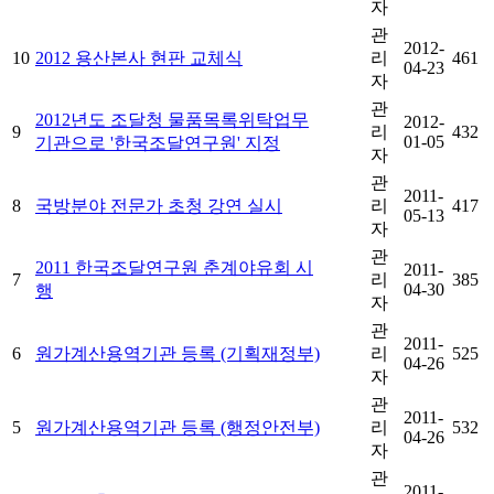
자
관
2012-
10
2012 용산본사 현판 교체식
리
461
04-23
자
관
2012년도 조달청 물품목록위탁업무
2012-
9
리
432
01-05
기관으로 '한국조달연구원' 지정
자
관
2011-
8
국방분야 전문가 초청 강연 실시
리
417
05-13
자
관
2011 한국조달연구원 춘계야유회 시
2011-
7
리
385
04-30
행
자
관
2011-
6
원가계산용역기관 등록 (기획재정부)
리
525
04-26
자
관
2011-
5
원가계산용역기관 등록 (행정안전부)
리
532
04-26
자
관
2011-