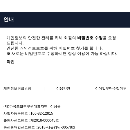
안내
개인정보의 안전한 관리를 위해 회원의
비밀번호 수정
을 요청
드립니다.
안전한 개인정보보호를 위해 비밀번호 찾기를 합니다.
※ 새로운 비밀번호로 수정하시면 정상 이용이 가능 하십니다.
확인
닫기
개인정보취급방침
|
이용약관
|
이메일무단수집거부
(재)한국조달연구원
대표자명 : 이상윤
사업자등록번호 : 106-82-12815
출판사신고번호 : 제2018-000045호
통신판매업신고번호 : 2018-서울강남-00578호