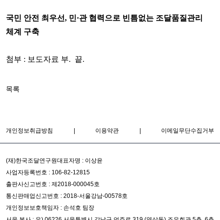
국민 안전 최우선, 민·관 협력으로 빈틈없는 조달품질관리
체계 구축
첨부 : 보도자료 부. 끝.
목록
개인정보취급방침
|
이용약관
|
이메일무단수집거부
(재)한국조달연구원
대표자명 : 이상윤
사업자등록번호 : 106-82-12815
출판사신고번호 : 제2018-000045호
통신판매업신고번호 : 2018-서울강남-00578호
개인정보보호책임자 : 손석호 팀장
서울 본사 : 우) 06226 서울특별시 강남구 언주로 319 (역삼동) 조우회관 5층, 6층