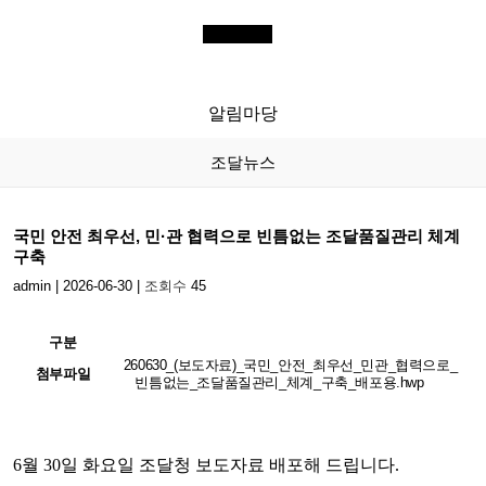
전체메뉴
KIP
한국조달연구원
알림마당
조달뉴스
국민 안전 최우선, 민·관 협력으로 빈틈없는 조달품질관리 체계
구축
admin
|
2026-06-30
|
조회수
45
구분
260630_(보도자료)_국민_안전_최우선_민관_협력으로_
첨부파일
빈틈없는_조달품질관리_체계_구축_배포용.hwp
6월 30일 화요일 조달청 보도자료 배포해 드립니다.