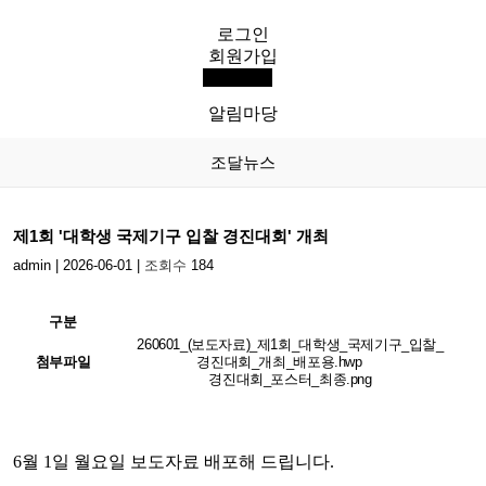
로그인
KIP
회원가입
전체메뉴
한국조달연구원
알림마당
조달뉴스
제1회 '대학생 국제기구 입찰 경진대회' 개최
admin
|
2026-06-01
|
조회수
184
구분
260601_(보도자료)_제1회_대학생_국제기구_입찰_
첨부파일
경진대회_개최_배포용.hwp
경진대회_포스터_최종.png
6월 1일 월요일 보도자료 배포해 드립니다.