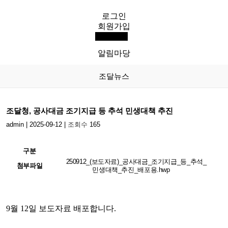
로그인
KIP
회원가입
전체메뉴
한국조달연구원
알림마당
조달뉴스
조달청, 공사대금 조기지급 등 추석 민생대책 추진
admin
|
2025-09-12
|
조회수
165
구분
250912_(보도자료)_공사대금_조기지급_등_추석_
첨부파일
민생대책_추진_배포용.hwp
9월 12일 보도자료 배포합니다.