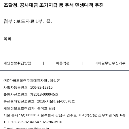
조달청, 공사대금 조기지급 등 추석 민생대책 추진
첨부 : 보도자료 1부. 끝.
목록
개인정보취급방침
|
이용약관
|
이메일무단수집거부
(재)한국조달연구원
대표자명 : 이상윤
사업자등록번호 : 106-82-12815
출판사신고번호 : 제2018-000045호
통신판매업신고번호 : 2018-서울강남-00578호
개인정보보호책임자 : 손석호 팀장
서울 본사 : 우) 06226 서울특별시 강남구 언주로 319 (역삼동) 조우회관 5층, 6층
TEL : 02-796-8234
FAX : 02-796-3510