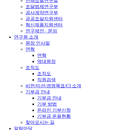
전략조달연구실
조달법제연구부
공사계약연구부
공공조달지원센터
혁신제품지원센터
연구제안 · 문의
연구원 소개
원장 인사말
연혁
연혁
역대원장
조직도
조직도
직원검색
비전/미션/경영목표/CI 소개
기부금 안내
기부금 안내
기부 방법
온라인 기부신청
기부금 운용현황
찾아오시는 길
알림마당