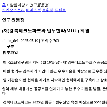
홈
>
알림마당
>
연구원동정
카카오스토리
페이스북
트위터
프린트
연구원동정
(재)경북테크노파크와 업무협약(MOU) 체결
admin_def
|
2025-05-19
|
조회수
703
구분
첨부파일
한국조달연구원
은 지난
5월 16일(금)
(재)경북테크노파크
와
공공조
이번 협약
은
경북지역 기업이 민간 우수기술을 바탕으로 군수품 
양 기관은 이번 협약을 계기로 지속적인 협력체계를 구축
하고
상호
협약 세부 내용
에는
공공조달 연계가 가능한
우수 기업을 발굴, 관
다.
경북테크노파크
는
2025년 항공ㆍ방위산업 육성 예산으로 55억원