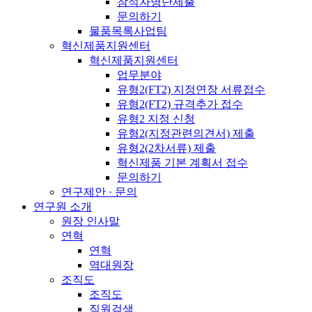
참석자명단제출
문의하기
물품목록사업팀
혁신제품지원센터
혁신제품지원센터
업무분야
유형2(FT2) 지정연장 서류접수
유형2(FT2) 규격추가 접수
유형2 지정 신청
유형2(지정관련의견서) 제출
유형2(2차서류) 제출
혁신제품 기본 계획서 접수
문의하기
연구제안 · 문의
연구원 소개
원장 인사말
연혁
연혁
역대원장
조직도
조직도
직원검색