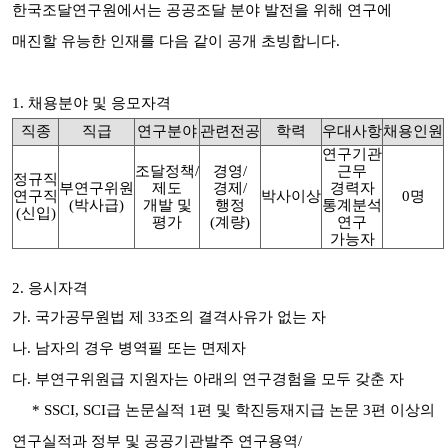
한국조달연구원에서는 공공조달 분야 발전을 위해 연구에
매진할 유능한 인재를 다음 같이 공개 초빙합니다.
1. 채용분야 및 응모자격
직종
직급
연구분야
관련전공
학력
우대사항
채용인원
연구기관
조달정책/
경영/
근무
정규직
부연구위원
제도
경제/
경력자
연구직
박사이상
0명
(박사급)
개발 및
행정
통계분석
(신입)
평가
(계량)
연구
가능자
2. 응시자격
가. 국가공무원법 제 33조의 결격사유가 없는 자
나. 남자의 경우 병역필 또는 면제자
다. 부연구위원급 지원자는 아래의 연구경험을 모두 갖춘 자
*
SSCI, SCI급
논문실적 1편 및 학진등재지급 논문 3편 이상의
연구실적과
정부
및 공공기관발주 연구용역/