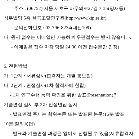
- 주소 : (06752) 서울 서초구 바우뫼로27길 7-35(양재동)
성우빌딩 5층
한국조달연구원(
http://www.kip.re.kr)
- 문의전화번호 : 02-796-8234(내선109)
다. 원서 접수는 이메일만 가능하며 우편접수는 받지 않습니다.
- 이메일은 접수 마감 당일 24:00 이전 접수분만 인정)
6. 전형방법
가. 1단계 : 서류심사(합격자는 개별 통보함)
나. 2단계 : 면접심사(1차 합격자에 한함)
-
1차 연구수행 능력 확인을 위한 발표(Presentation)와
기술면접 실시 후
2차
인성면접 실시
-
발표면접 주제는 학위논문 또는 발표된 논문(15분 발표,
10분 질의응답)
- 발표와 기술면접 과정은 영어로 진행될 수 있음(서류합격자