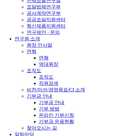
전략조달연구실
조달법제연구부
공사계약연구부
공공조달지원센터
혁신제품지원센터
연구제안 · 문의
연구원 소개
원장 인사말
연혁
연혁
역대원장
조직도
조직도
직원검색
비전/미션/경영목표/CI 소개
기부금 안내
기부금 안내
기부 방법
온라인 기부신청
기부금 운용현황
찾아오시는 길
알림마당