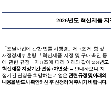
2026
년도 혁신제품 지
「
조달사업에 관한 법률 시행령
」
제
조 제
항 및
33
3
재정경제부
훈령
「
혁신제품 지정 및 구매촉진 등
에
관한 규정
」
제
조
에 따라
아래와 같이
년도
13
‘2026
혁신제품 지정기간 연장
차연장
을
안내하오니
지
(1
)’
,
정기간 연장을 희망하는 기업은
관련 규
정 및 아래의
내용을
반드시 확인하신
후 신청하여 주시기 바랍니다
.