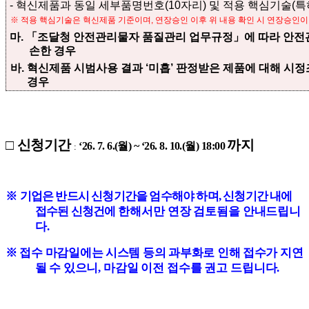
-
혁신제품과 동일 세부품명번호
(10
자리
)
및 적용 핵심기술
(
특
※
적용 핵심기술은 혁신제품 기준이며
,
연장승인 이후 위 내용 확인 시 연장승인이
마
.
「
조달청 안전관리물자 품질관리 업무규정
」
에 따라 안전
손한 경우
바
.
혁신제품 시범사용 결과
‘
미흡
’
판정받은 제품에 대해 시정
경우
□
신청기간
까지
‘26. 7. 6.(
월
) ~ ‘26. 8. 10.(
월
) 18:00
:
※
기업은 반드시 신청기간을 엄수해야 하며
,
신청기간 내에
접수된 신청건에
한해서만 연장 검토됨을 안내드립니
다
.
※
접수 마감일에는 시스템 등의 과부화로 인해 접수가 지연
될 수 있으니
,
마감일 이전 접수를 권고 드립니다
.