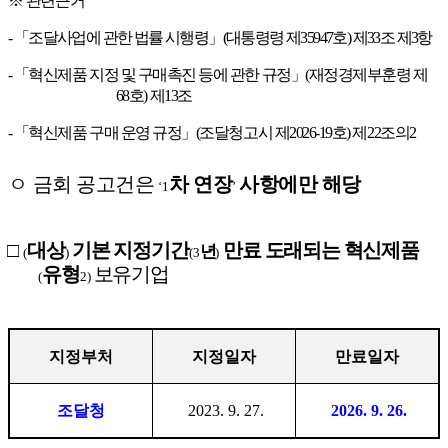
※
관련근거
-
「
조달사업에 관한 법률 시행령
」
(
대통령령 제
35947
호
)
제
33
조 제
3
항
-
「
혁신제품 지정 및 구매촉진 등에 관한 규정
」
(
재정경제부훈령 제
68
호
)
제
13
조
-
「
혁신제품 구매 운영 규정
」
(
조달청고시 제
2026-19
호
)
제
22
조의
2
ㅇ
금회 공고건은
차 연장
사항에만 해당
‘1
’
□
대상
기본 지정기간
만료 도래되는 혁신제품
년
(
)
(3
)
유형
보유기업
(
2)
지정부처
지정일자
만료일자
조달청
2023. 9. 27.
2026. 9. 26.