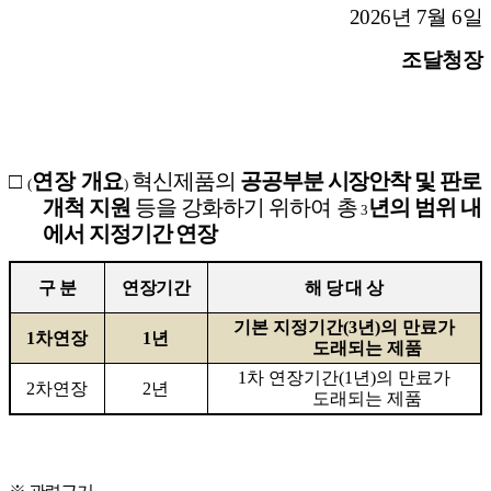
2026
년
7
월
6
일
조달청장
□
연장 개요
혁신제품의
공공부분 시장안착 및 판로
(
)
개척 지원
등을
강화하기 위하여
총
년의 범위 내
3
에서 지정기간 연장
구 분
연장기간
해 당 대 상
기본 지정기간
(3
년
)
의 만료가
1
차연장
1
년
도래되는 제품
1
차 연장기간
(1
년
)
의 만료가
2
차연장
2
년
도래되는 제품