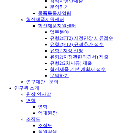
참석자명단제출
문의하기
물품목록사업팀
혁신제품지원센터
혁신제품지원센터
업무분야
유형2(FT2) 지정연장 서류접수
유형2(FT2) 규격추가 접수
유형2 지정 신청
유형2(지정관련의견서) 제출
유형2(2차서류) 제출
혁신제품 기본 계획서 접수
문의하기
연구제안 · 문의
연구원 소개
원장 인사말
연혁
연혁
역대원장
조직도
조직도
직원검색