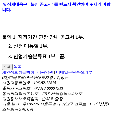
※ 상세내용은 "
붙임 공고서"
를 반드시 확인하여 주시기 바랍
니다.
붙임 1. 지정기간 연장 안내 공고서 1부.
2. 신청 매뉴얼 1부.
3. 산업기술분류표 1부. 끝.
목록
인쇄
개인정보취급방침
|
이용약관
|
이메일무단수집거부
(재)한국조달연구원
대표자명 : 이상윤
사업자등록번호 : 106-82-12815
출판사신고번호 : 제2018-000045호
통신판매업신고번호 : 2018-서울강남-00578호
개인정보보호책임자 : 손석호 팀장
서울 본사 : 우) 06226 서울특별시 강남구 언주로 319 (역삼동)
조우회관 5층, 6층