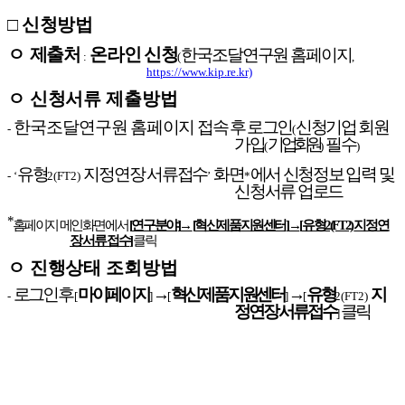
□
신청방법
ㅇ
제출처
온라인 신청
한국조달연구원 홈페이지
:
(
,
https://www.kip.re.kr)
ㅇ
신청서류 제출방법
한국조달연구원
홈페이지
접속 후 로그인
신청기업 회원
-
(
가입
기업회원
필수
(
)
)
유형
지정연장 서류접수
화면
에서 신청정보 입력 및
-
‘
2(FT2)
’
*
신청서류 업로드
*
홈페이지 메인화면에서
[
연구분야
]
→
[
혁신제품지원센터
]
→
[
유형
2(FT2)
지정연
장 서류 접수
]
클릭
ㅇ
진행상태 조회방법
로그인 후
마이페이지
→
혁신제품지원센터
→
유형
지
-
[
]
[
]
[
2(FT2)
정연장 서류접수
클릭
]