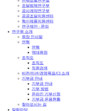
전략조달연구실
조달법제연구부
공사계약연구부
공공조달지원센터
혁신제품지원센터
연구제안 · 문의
연구원 소개
원장 인사말
연혁
연혁
역대원장
조직도
조직도
직원검색
비전/미션/경영목표/CI 소개
기부금 안내
기부금 안내
기부 방법
온라인 기부신청
기부금 운용현황
찾아오시는 길
알림마당