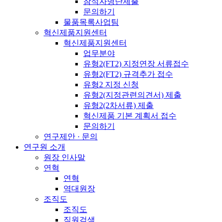
참석자명단제출
문의하기
물품목록사업팀
혁신제품지원센터
혁신제품지원센터
업무분야
유형2(FT2) 지정연장 서류접수
유형2(FT2) 규격추가 접수
유형2 지정 신청
유형2(지정관련의견서) 제출
유형2(2차서류) 제출
혁신제품 기본 계획서 접수
문의하기
연구제안 · 문의
연구원 소개
원장 인사말
연혁
연혁
역대원장
조직도
조직도
직원검색