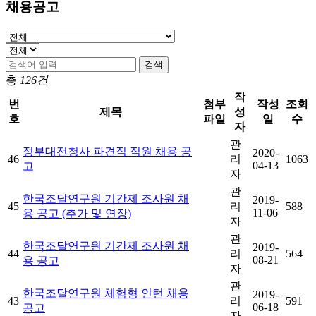
채용공고
검색
총
126건
작
번
첨부
작성
조회
제목
성
호
파일
일
수
자
관
정부대전청사 파견직 직원 채용 공
2020-
46
리
1063
04-13
고
자
관
한국조달연구원 기간제 조사원 채
2019-
45
리
588
11-06
용 공고 (추가 및 연장)
자
관
한국조달연구원 기간제 조사원 채
2019-
44
리
564
08-21
용 공고
자
관
한국조달연구원 체험형 인턴 채용
2019-
43
리
591
06-18
공고
자