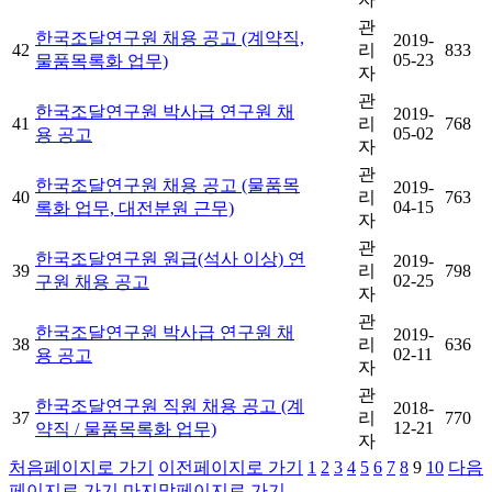
관
한국조달연구원 채용 공고 (계약직,
2019-
42
리
833
05-23
물품목록화 업무)
자
관
한국조달연구원 박사급 연구원 채
2019-
41
리
768
05-02
용 공고
자
관
한국조달연구원 채용 공고 (물품목
2019-
40
리
763
04-15
록화 업무, 대전분원 근무)
자
관
한국조달연구원 원급(석사 이상) 연
2019-
39
리
798
02-25
구원 채용 공고
자
관
한국조달연구원 박사급 연구원 채
2019-
38
리
636
02-11
용 공고
자
관
한국조달연구원 직원 채용 공고 (계
2018-
37
리
770
12-21
약직 / 물품목록화 업무)
자
처음페이지로 가기
이전페이지로 가기
1
2
3
4
5
6
7
8
9
10
다음
페이지로 가기
마지막페이지로 가기