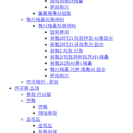
참석자명단제출
문의하기
물품목록사업팀
혁신제품지원센터
혁신제품지원센터
업무분야
유형2(FT2) 지정연장 서류접수
유형2(FT2) 규격추가 접수
유형2 지정 신청
유형2(지정관련의견서) 제출
유형2(2차서류) 제출
혁신제품 기본 계획서 접수
문의하기
연구제안 · 문의
연구원 소개
원장 인사말
연혁
연혁
역대원장
조직도
조직도
직원검색