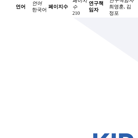
연구책임자
페이지
언어
연구책
언어
페이지수
최영훈, 김
수
한국어
임자
210
정포