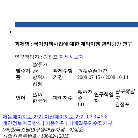
과제명 : 국가정책사업에 대한 계약이행 관리방안 연구
연구책임자 : 김정포
자세히보기
발주기
발주기
관
과제수행
과제수행기간
관
방위사
기간
2008-07-15 ~ 2008-10-14
업청
연구책임
페이지
언어
연구책임
언어
페이지수
자
수
한국어
자
141
김정포
처음페이지로 가기
이전페이지로 가기
1
2
3
4
5
6
개인정보취급방침
|
이용약관
|
이메일무단수집거부
(재)한국조달연구원
대표자명 : 이상윤
사업자등록번호 : 106-82-12815