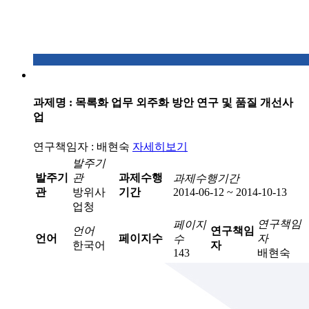
과제명 : 목록화 업무 외주화 방안 연구 및 품질 개선사
업
연구책임자 : 배현숙
자세히보기
발주기
발주기
관
과제수행
과제수행기간
관
방위사
기간
2014-06-12 ~ 2014-10-13
업청
연구책임
페이지
언어
연구책임
언어
페이지수
자
수
한국어
자
143
배현숙