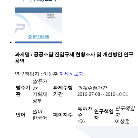
과제명 : 공공조달 진입규제 현황조사 및 개선방안 연구
용역
연구책임자 : 이상훈
자세히보기
발주기
발주기
관
과제수행
과제수행기간
관
기획재
기간
2016-07-08 ~ 2016-10-31
정부
연구책임
페이지
언어
연구책임
언어
페이지수
자
수
한국어
자
456
이상훈